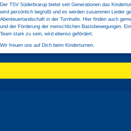
Der TSV Süderbrarup bietet seit Generationen das Kinderturn
wird persönlich begrüßt und es werden zusammen Lieder ge
Abenteuerlandschaft in der Turnhalle. Hier finden auch ge
und der Förderung der menschlichen Basisbewegungen. Eine
Team stark zu sein, wird ebenso gefördert.
Wir freuen uns auf Dich beim Kinderturnen
.