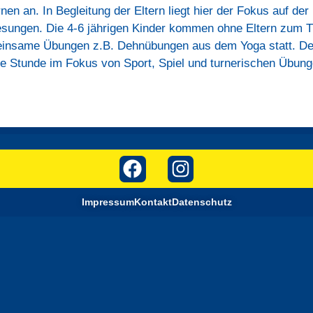
en an. In Begleitung der Eltern liegt hier der Fokus auf de
sungen. Die 4-6 jährigen Kinder kommen ohne Eltern zum T
meinsame Übungen z.B. Dehnübungen aus dem Yoga statt. Der
 Stunde im Fokus von Sport, Spiel und turnerischen Übunge
Impressum
Kontakt
Datenschutz